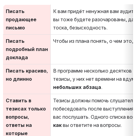
Писать 
К вам придёт ненужная вам аудитор
продающее 
вы тоже будете разочарованы, дал
письмо
тоска, безысходность.
Писать 
Чтобы из плана понять, о чем это,
подробный план 
доклада
Писать красиво, 
В программе несколько десятков в
но длинно
тезисы, у них нет времени на вду
небольших абзаца
.
Ставить в 
Тезисы должны помочь слушателям 
тезисах только 
побеседовать после выступления, н
вопросы, 
ответы на 
как
 вы ответите на вопросы.
которые 